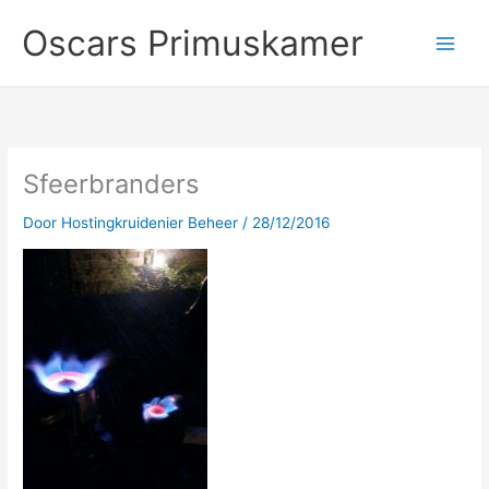
Ga
Oscars Primuskamer
naar
de
inhoud
Sfeerbranders
Door
Hostingkruidenier Beheer
/
28/12/2016