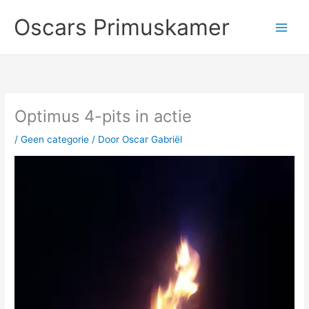
Ga
Oscars Primuskamer
naar
de
inhoud
Optimus 4-pits in actie
/
Geen categorie
/ Door
Oscar Gabriël
Videospeler