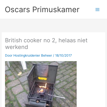
Ga
Oscars Primuskamer
naar
de
inhoud
British cooker no 2, helaas niet
werkend
Door
Hostingkruidenier Beheer
/
18/10/2017