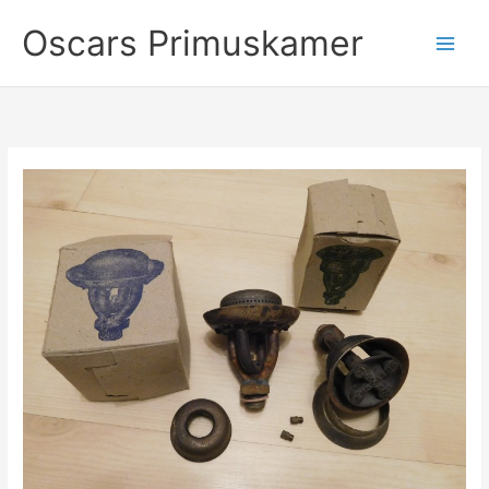
Ga
Oscars Primuskamer
naar
de
inhoud