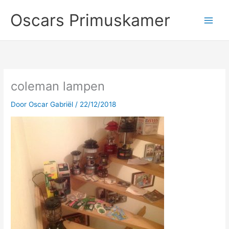
Ga
Oscars Primuskamer
naar
de
inhoud
coleman lampen
Door
Oscar Gabriël
/
22/12/2018