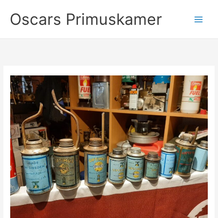
Ga
Oscars Primuskamer
naar
de
inhoud