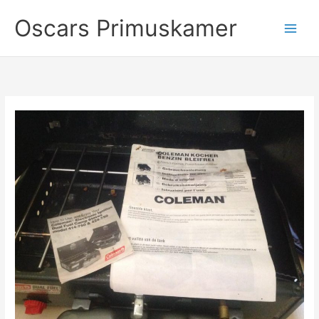
Ga
Oscars Primuskamer
naar
de
inhoud