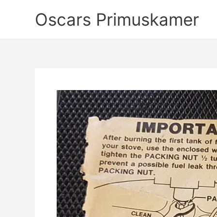
Ga
Oscars Primuskamer
naar
de
inhoud