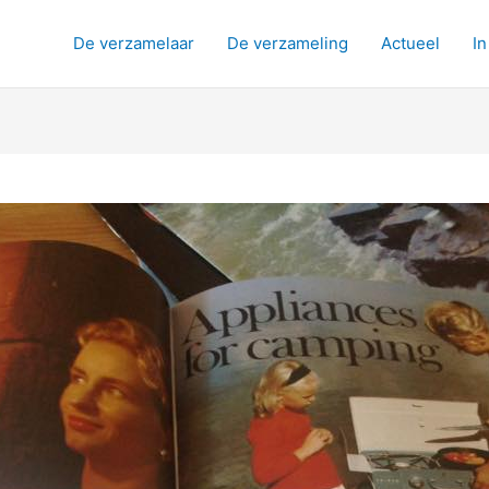
De verzamelaar
De verzameling
Actueel
In