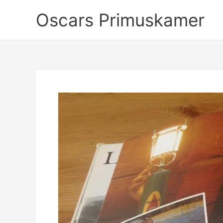
Ga
Oscars Primuskamer
naar
de
inhoud