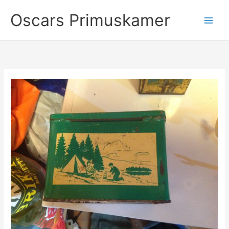
Ga
Oscars Primuskamer
naar
de
inhoud