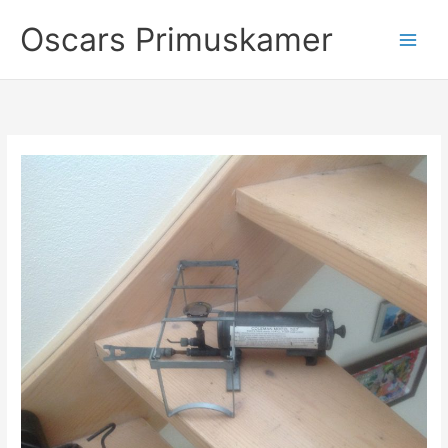
Ga
Oscars Primuskamer
naar
de
inhoud