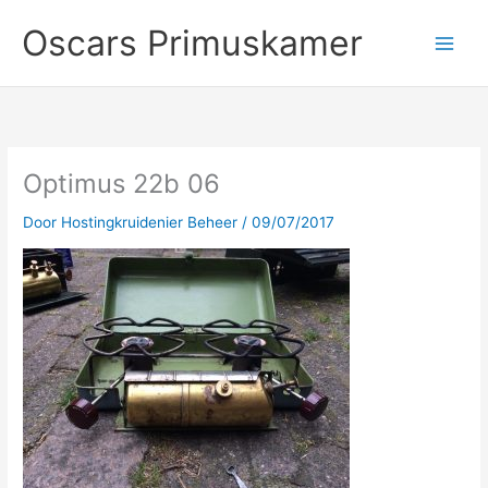
Ga
Oscars Primuskamer
naar
de
inhoud
Optimus 22b 06
Door
Hostingkruidenier Beheer
/
09/07/2017