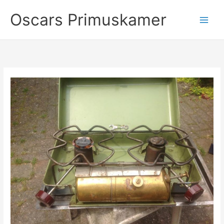
Ga
Oscars Primuskamer
naar
de
inhoud