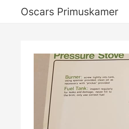
Ga
Oscars Primuskamer
naar
de
inhoud