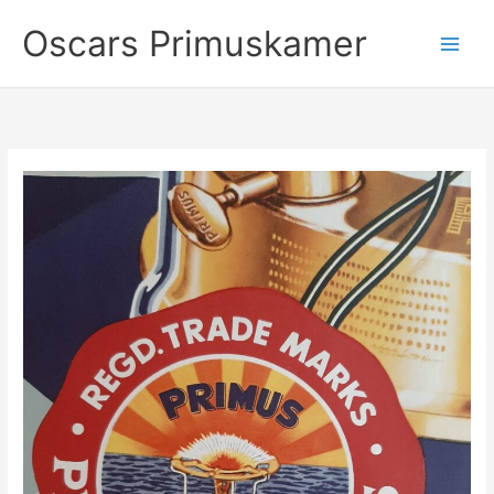
Ga
Oscars Primuskamer
naar
de
inhoud