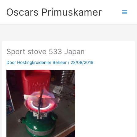
Ga
Oscars Primuskamer
naar
de
inhoud
Sport stove 533 Japan
Door
Hostingkruidenier Beheer
/
22/08/2019