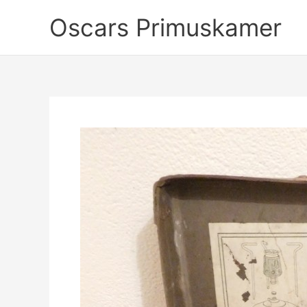
Ga
Oscars Primuskamer
naar
de
inhoud