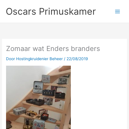
Ga
Oscars Primuskamer
naar
de
inhoud
Zomaar wat Enders branders
Door
Hostingkruidenier Beheer
/
22/08/2019